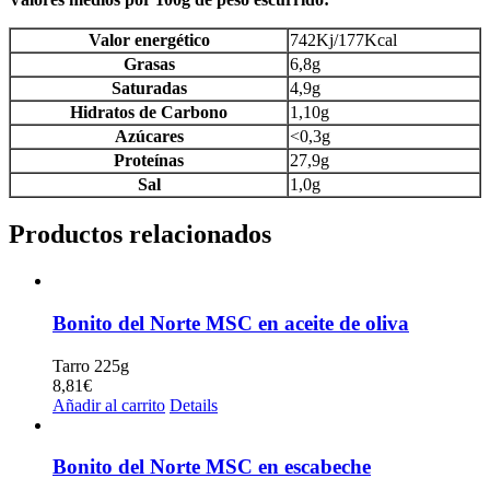
Valor energético
742Kj/177Kcal
Grasas
6,8g
Saturadas
4,9g
Hidratos de Carbono
1,10g
Azúcares
<0,3g
Proteínas
27,9g
Sal
1,0g
Productos relacionados
Bonito del Norte MSC en aceite de oliva
Tarro 225g
8,81
€
Añadir al carrito
Details
Bonito del Norte MSC en escabeche