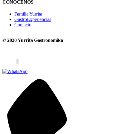
CONÓCENOS
Familia Yurrita
GastroExperiencias
Contacto
© 2020 Yurrita Gastronomika
-
Aviso Legal y Condiciones de Uso
Condiciones de Venta
Política de Privacidad
Política de Cookies
Canal Ético
0